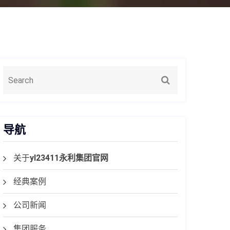
导航
关于
yl23411永利集团官网
经典案例
公司新闻
集团服务