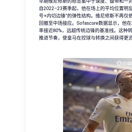
早期维尼修斯的标签集中于速度、盘带和一
自2022–23赛季起，他在场上的平均位置
号+内切边锋”的弹性结构。维尼修斯不再仅
回撤至中场接应。Sofascore数据显示，他
率接近80%，远超传统边锋的基准线。这种
推进节奏，使皇马在控球与转换之间获得更