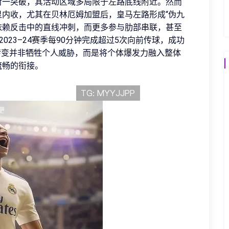
对一突破，其活动区域多局限于左路底线附近。然而
明显内收，尤其在贝林厄姆加盟后，皇马左路形成“伪九
依赖反击中的直线冲刺，而更多参与肋部串联，甚至
在2023–24赛季每90分钟完成超过5次向前传球，成功
转变并非牺牲个人威胁，而是将个体爆发力融入整体
流畅的衔接。