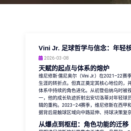
Vini Jr. 足球哲学与信念：
2026-03-08
天赋的起点与体系的熔炉
维尼修斯·儒尼奥尔（Vini Jr.）在2021
生涯的转折点。但真正奠定其核心地位的，
体系中持续的角色进化。从初登伯纳乌时被视
一，他的成长轨迹折射出安切洛蒂对年轻球
辑的重构。2023–24赛季，维尼修斯在西
据背后是触球区域向中路延伸、持球决策复
从爆点到枢纽：角色功能的迁移