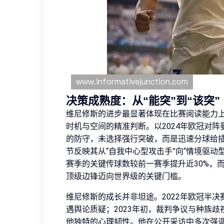
决策成熟度：从“能突”到“该突”
维尼修斯的进步最显著体现在比赛阅读能力
时机与空间的精准判断。以2024年欧冠对阵
的防守，未选择强行突破，而是迅速分球给
节反映其从“自我中心型攻击手”向“情境驱动型创造
赛季的关键传球数较前一赛季提升近30%，
顶级边锋迈向世界级的关键门槛。
维尼修斯的成长并非坦途。2022年欧冠半决
遇舆论质疑；2023年初，裁判争议与种族
他独特的心理韧性。他在公开采访中多次强调“相信过