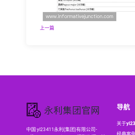
上一篇
导航
关于
yl
中国·yl23411永利(集团)有限公司-
经典案