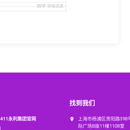
找到我们
23411永利集团官网
上海市杨浦区贵阳路398
际广场B座11楼1108室
例