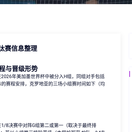
汰赛信息整理
赛程与晋级形势
2026年美加墨世界杯中被分入H组，同组对手包括
布的赛程安排，克罗地亚的三场小组赛时间如下（均
1/8决赛中对阵G组第二或第一（取决于最终排