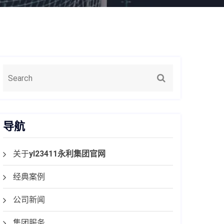
导航
关于
yl23411永利集团官网
经典案例
公司新闻
集团服务