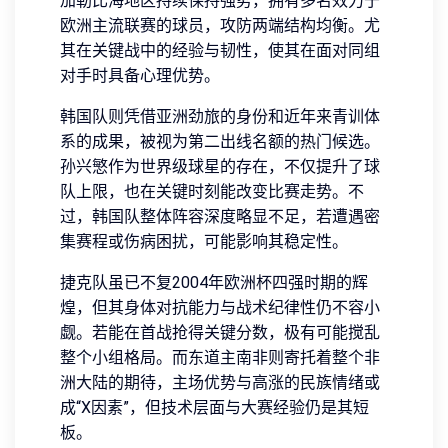
加勒比海地区持续保持强势，拥有多名效力于
欧洲主流联赛的球员，攻防两端结构均衡。尤
其在关键战中的经验与韧性，使其在面对同组
对手时具备心理优势。
韩国队则凭借亚洲劲旅的身份和近年来青训体
系的成果，被视为第二出线名额的热门候选。
孙兴慜作为世界级球星的存在，不仅提升了球
队上限，也在关键时刻能改变比赛走势。不
过，韩国队整体阵容深度略显不足，若遭遇密
集赛程或伤病困扰，可能影响其稳定性。
捷克队虽已不复2004年欧洲杯四强时期的辉
煌，但其身体对抗能力与战术纪律性仍不容小
觑。若能在首战抢得关键分数，极有可能搅乱
整个小组格局。而东道主南非则寄托着整个非
洲大陆的期待，主场优势与高涨的民族情绪或
成“X因素”，但技术层面与大赛经验仍是其短
板。