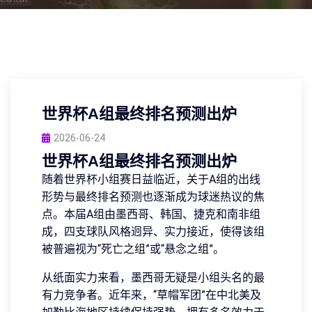
世界杯A组最终排名预测出炉
2026-06-24
世界杯A组最终排名预测出炉
随着世界杯小组赛日益临近，关于A组的出线
形势与最终排名预测也逐渐成为球迷热议的焦
点。本届A组由墨西哥、韩国、捷克和南非组
成，四支球队风格迥异、实力接近，使得该组
被普遍视为“死亡之组”或“悬念之组”。
从纸面实力来看，墨西哥无疑是小组头名的最
有力竞争者。近年来，“草帽军团”在中北美及