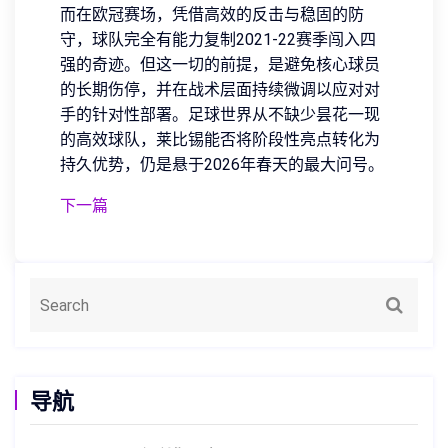
而在欧冠赛场，凭借高效的反击与稳固的防
守，球队完全有能力复制2021-22赛季闯入四
强的奇迹。但这一切的前提，是避免核心球员
的长期伤停，并在战术层面持续微调以应对对
手的针对性部署。足球世界从不缺少昙花一现
的高效球队，莱比锡能否将阶段性亮点转化为
持久优势，仍是悬于2026年春天的最大问号。
下一篇
导航