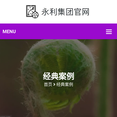
经典案例
首页
经典案例