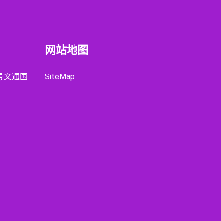
网站地图
号文通国
SiteMap