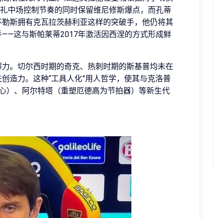
皇马用典礼中场控制节奏的同时保留维尼修斯爆点，而孔蒂
不勒斯拥有克瓦拉茨赫利亚这样的突破手，他仍将其
——这与斯帕莱蒂2017年激活因西涅的方式形成鲜
解力。切尔西时期的奇克、热刺时期的斯基普均未在
创造力。这种“工具人化”用人哲学，使其与克洛普
心）、阿尔特塔（重塑厄德高为节拍器）等新生代