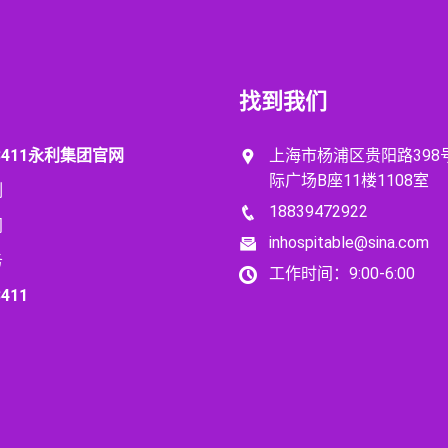
找到我们
23411永利集团官网
上海市杨浦区贵阳路398
际广场B座11楼1108室
例
18839472922
闻
inhospitable@sina.com
务
工作时间：9:00-6:00
3411