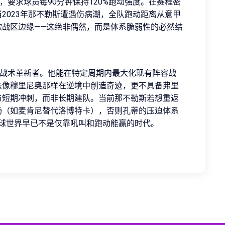
，要求球员每90分钟保持120%跑动强度。在赛程密
2023年那不勒斯遭遇伤病潮，全队跑动距离从意甲
欧战区边缘——这绝非偶然，而是体系脆弱性的必然结
级战术革新者。他能在特定周期内最大化现有阵容战
法像穆里尼奥那样在逆境中创造奇迹，更不具备弗里
与短期冲刺，而非长期建队。当前那不勒斯若想重返
场（如麦肯尼替代洛博特卡），否则孔蒂的压迫体系
球世界早已不是仅靠吼叫和跑动能赢的时代。