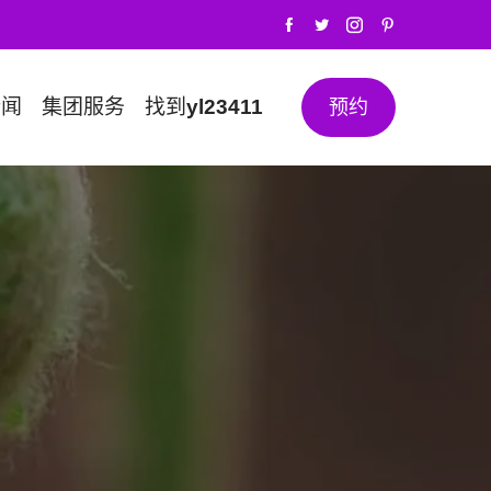
新闻
集团服务
找到
yl23411
预约