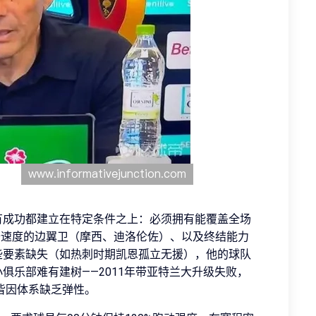
有成功都建立在特定条件之上：必须拥有能覆盖全场
备速度的边翼卫（摩西、迪洛伦佐）、以及终结能力
些要素缺失（如热刺时期凯恩孤立无援），他的球队
俱乐部难有建树——2011年带亚特兰大升级失败，
，皆因体系缺乏弹性。