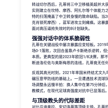
转战切尔西后，孔蒂将三中卫移植英超并大获成
实则建立在坎特、摩西、阿扎尔等个体能力
特的扫荡掩盖了中卫转身慢的致命缺陷。当20
克肖锁死摩西），蓝军进攻立刻瘫痪。这暴
面对高压逼抢失效时的B计划缺失。
强强对话中的体系脆弱性
孔蒂在关键战役中屡次暴露应变短板。201
场0-1落败，次回合虽靠卢卡斯绝杀逆转，
本质。更典型的是2023年欧冠1/8决赛，那
断迪洛伦佐与奥斯梅恩的连线，孔蒂竟无任
反观其高光时刻，2021年率国米终结尤文
碾压意甲防线的基础上。一旦遭遇技术流球队（
场调整永远慢半拍：换人集中在第75分钟后
教模式，在现代足球高强度对抗中已显落后
与顶级教头的代际差距
对比瓜迪奥拉、安切洛蒂等顶级主帅，孔蒂