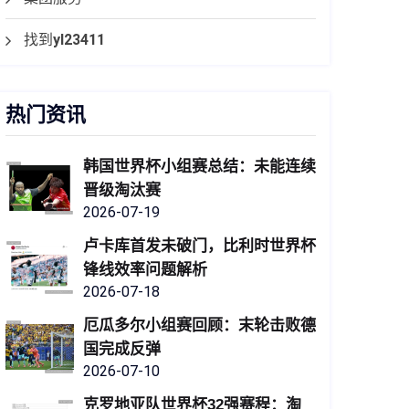
找到
yl23411
热门资讯
韩国世界杯小组赛总结：未能连续
晋级淘汰赛
2026-07-19
卢卡库首发未破门，比利时世界杯
锋线效率问题解析
2026-07-18
厄瓜多尔小组赛回顾：末轮击败德
国完成反弹
2026-07-10
克罗地亚队世界杯32强赛程：淘