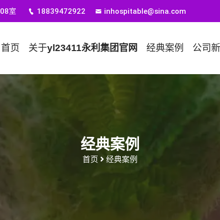
08室
18839472922
inhospitable@sina.com
首页
关于
yl23411永利集团官网
经典案例
公司
经典案例
首页
经典案例