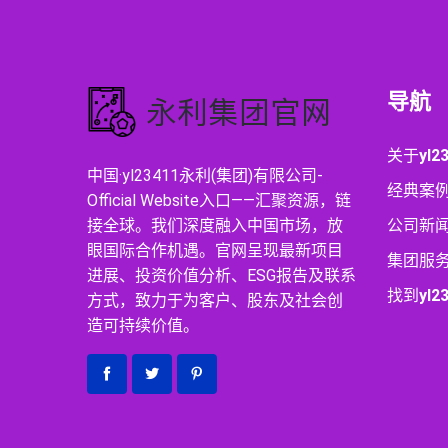
导航
关于
yl
中国·yl23411永利(集团)有限公司-
经典案
Official Website入口——汇聚资源，链
接全球。我们深度融入中国市场，放
公司新
眼国际合作机遇。官网呈现最新项目
集团服
进展、投资价值分析、ESG报告及联系
找到
yl2
方式，致力于为客户、股东及社会创
造可持续价值。