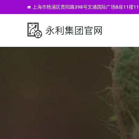
上海市杨浦区贵阳路398号文通国际广场B座11楼11