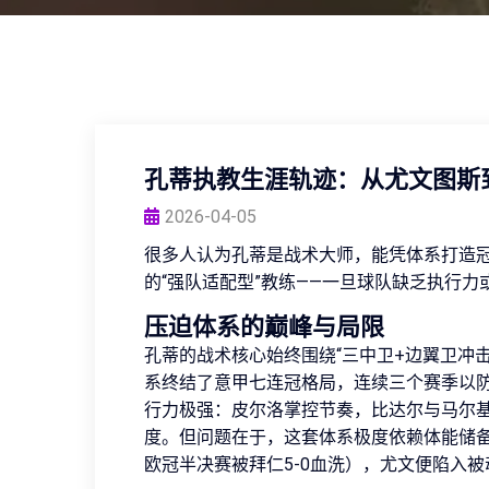
孔蒂执教生涯轨迹：从尤文图斯
2026-04-05
很多人认为孔蒂是战术大师，能凭体系打造
的“强队适配型”教练——一旦球队缺乏执行
压迫体系的巅峰与局限
孔蒂的战术核心始终围绕“三中卫+边翼卫冲
系终结了意甲七连冠格局，连续三个赛季以
行力极强：皮尔洛掌控节奏，比达尔与马尔
度。但问题在于，这套体系极度依赖体能储备
欧冠半决赛被拜仁5-0血洗），尤文便陷入