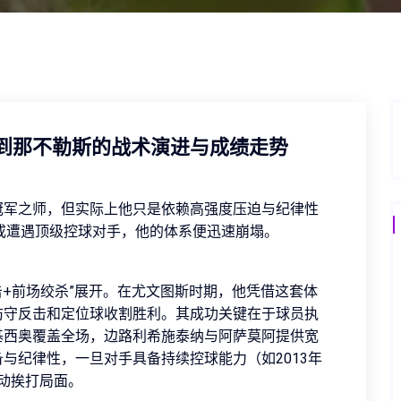
到那不勒斯的战术演进与成绩走势
冠军之师，但实际上他只是依赖高强度压迫与纪律性
力或遭遇顶级控球对手，他的体系便迅速崩塌。
击+前场绞杀”展开。在尤文图斯时期，他凭借这套体
防守反击和定位球收割胜利。其成功关键在于球员执
基西奥覆盖全场，边路利希施泰纳与阿萨莫阿提供宽
与纪律性，一旦对手具备持续控球能力（如2013年
被动挨打局面。