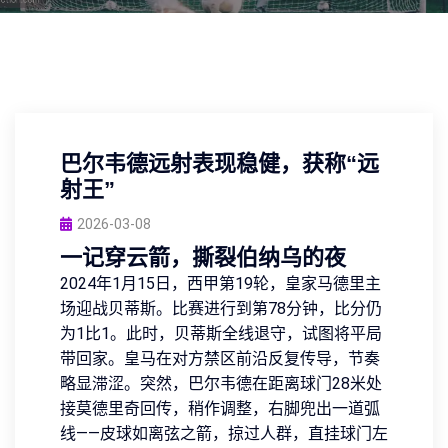
巴尔韦德远射表现稳健，获称“远
射王”
2026-03-08
一记穿云箭，撕裂伯纳乌的夜
2024年1月15日，西甲第19轮，皇家马德里主
场迎战贝蒂斯。比赛进行到第78分钟，比分仍
为1比1。此时，贝蒂斯全线退守，试图将平局
带回家。皇马在对方禁区前沿反复传导，节奏
略显滞涩。突然，巴尔韦德在距离球门28米处
接莫德里奇回传，稍作调整，右脚兜出一道弧
线——皮球如离弦之箭，掠过人群，直挂球门左