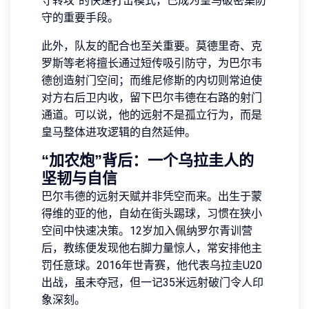
守转攻”的快速打击模式，已成为皇马破密集防
守的重要手段。
此外，队友的配合也至关重要。莫德里奇、克
罗斯等老将擅长通过短传吸引防守，为巴尔韦
德创造射门空间；而维尼修斯的内切则常迫使
对方右后卫内收，留下巴尔韦德在右路的射门
通道。可以说，他的远射不是孤立行为，而是
皇马整体进攻逻辑的自然延伸。
“加农炮”背后：一个乌拉圭人的
坚韧与自信
巴尔韦德的远射天赋并非凭空而来。出生于蒙
得维的亚的他，自幼在街头踢球，习惯在狭小
空间中快速决策。12岁加入佩纳罗尔青训营
后，教练便发现他右脚力量惊人，常安排他主
罚任意球。2016年世青赛，他代表乌拉圭U20
出战，虽未夺冠，但一记35米远射破门令人印
象深刻。