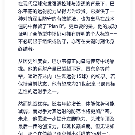
在现代足球愈发强调控球与渗透的背景下，巴
尔韦德的远射能力显得尤为珍贵。它提供了一
种对抗深度防守的有效解法，也为皇马在战术
僵局中保留了“Plan B”。更重要的是，他的成功
证明了全能型中场仍可拥有鲜明的个人标签——
不必局限于组织或防守，亦可在关键时刻化身
终结者。
从历史维度看，巴尔韦德正向皇马传奇中场靠
拢。他的远射产量已超越耶罗、雷东多等前
辈，逼近齐达内（生涯远射15球）的纪录。若
保持当前状态，他有望成为21世纪皇马最具标
志性的远射手之一。
然而挑战犹存。随着年龄增长，体能优势可能
减弱；而对手对其远射的防范也将更加严密。
未来，他需进一步提升左脚能力、头球争顶及
最后一传的创造力，以延长巅峰期。但无论如
何，那个在伯纳乌夜空划出弧线的“远射王”，