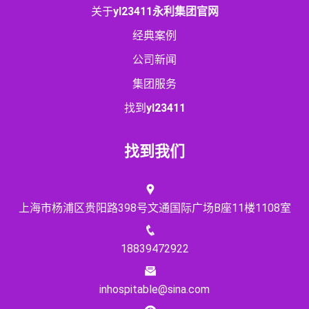
关于
yl23411永利集团官网
经典案例
公司新闻
集团服务
找到
yl23411
找到我们
上海市杨浦区贵阳路398号文通国际广场B座11楼1108室
18839472922
inhospitable@sina.com