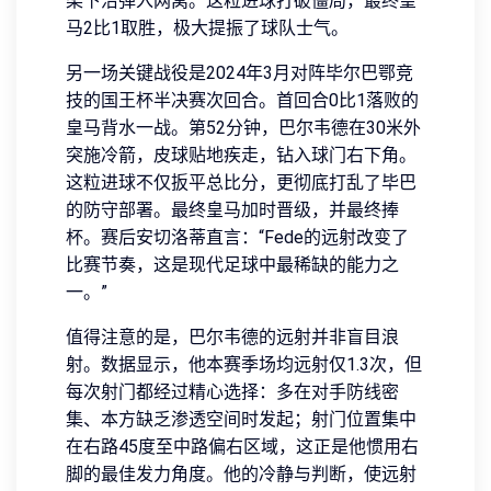
梁下沿弹入网窝。这粒进球打破僵局，最终皇
马2比1取胜，极大提振了球队士气。
另一场关键战役是2024年3月对阵毕尔巴鄂竞
技的国王杯半决赛次回合。首回合0比1落败的
皇马背水一战。第52分钟，巴尔韦德在30米外
突施冷箭，皮球贴地疾走，钻入球门右下角。
这粒进球不仅扳平总比分，更彻底打乱了毕巴
的防守部署。最终皇马加时晋级，并最终捧
杯。赛后安切洛蒂直言：“Fede的远射改变了
比赛节奏，这是现代足球中最稀缺的能力之
一。”
值得注意的是，巴尔韦德的远射并非盲目浪
射。数据显示，他本赛季场均远射仅1.3次，但
每次射门都经过精心选择：多在对手防线密
集、本方缺乏渗透空间时发起；射门位置集中
在右路45度至中路偏右区域，这正是他惯用右
脚的最佳发力角度。他的冷静与判断，使远射