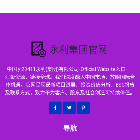
中国·yl23411永利(集团)有限公司-Official Website入口——
汇聚资源，链接全球。我们深度融入中国市场，放眼国际合
作机遇。官网呈现最新项目进展、投资价值分析、ESG报告
及联系方式，致力于为客户、股东及社会创造可持续价值。
导航