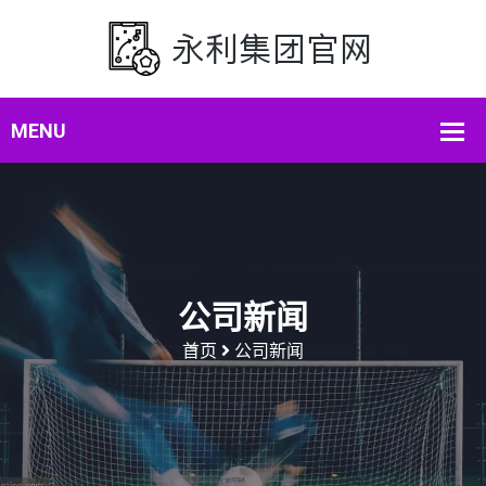
公司新闻
首页
公司新闻