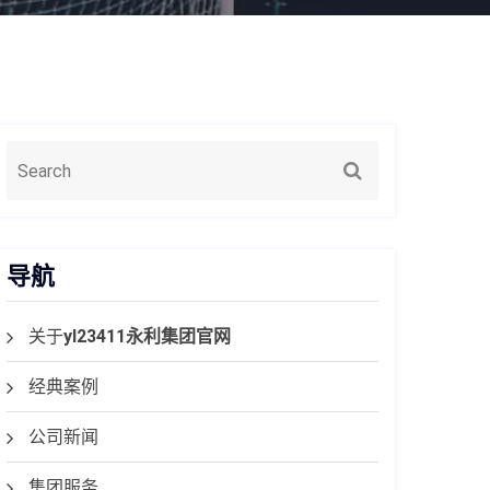
导航
关于
yl23411永利集团官网
经典案例
公司新闻
集团服务