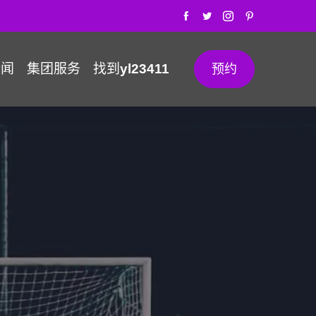
新闻
集团服务
找到
yl23411
预约