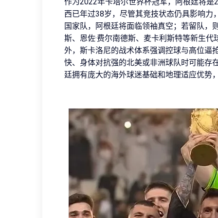
作为2022年卡塔尔世界杯冠军，阿根廷将是
西已年过38岁，尽管其竞技状态仍具影响力
国家队，阿根廷将面临领袖真空；若留队，
斯、恩佐·费尔南德斯、麦卡利斯特等新生代
外，斯卡洛尼的战术体系强调控球与高位逼
快、身体对抗强的北美或非洲球队时可能存在
廷拥有庞大的海外球迷基础和地理适应优势