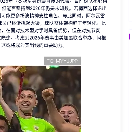
2026年卫冕冠军身份最直接的代表。目前球队核心梅
，但能否坚持到2026年仍是未知数。若梅西选择退出
则可能更多扮演精神支柱角色。与此同时，阿尔瓦雷
球员已逐渐挑起大梁，球队整体架构趋于年轻化。此
抢，在面对技术型对手时具备优势，但在对抗节奏
隐患。考虑到2026年赛事由美加墨联合举办，阿根
，这或将成为其出线的重要助力。