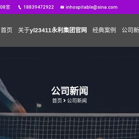
08室
18839472922
inhospitable@sina.com
首页
关于
yl23411永利集团官网
经典案例
公司
公司新闻
首页
公司新闻