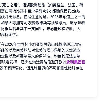
“死亡之组”，遭遇欧洲劲旅（如英格兰、法国、荷
则需在两场比赛中至少拿到4分才能确保稳妥出线。
线几无悬念。值得注意的是，2026年东道主之一的
加拿大亦拥有阿方索·戴维斯等顶级球员，这意味着
。阿根廷若与其中一支同组，未必能轻松取胜。因
非高枕无忧。
2026年世界杯小组赛阶段的出线概率超过70%。
赛经验以及南美球队对北美气候与场地的天然适应
确定性以及新赛制带来的偶然性，均使其无法复制
需要稳定发挥，还需在淘汰赛阶段避开欧洲
永利集团官
背景下有所弱化，但足球世界的不可预测性始终存在