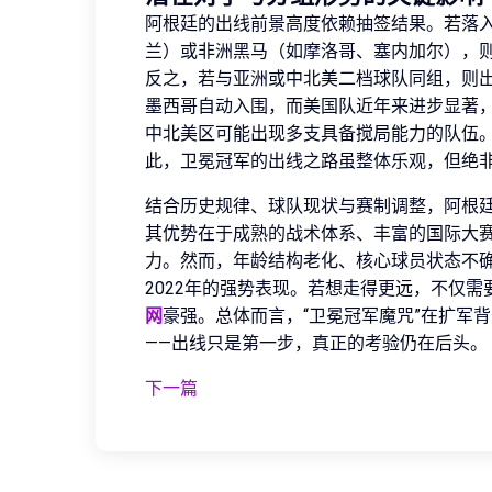
阿根廷的出线前景高度依赖抽签结果。若落入
兰）或非洲黑马（如摩洛哥、塞内加尔），
反之，若与亚洲或中北美二档球队同组，则出
墨西哥自动入围，而美国队近年来进步显著，
中北美区可能出现多支具备搅局能力的队伍
此，卫冕冠军的出线之路虽整体乐观，但绝
结合历史规律、球队现状与赛制调整，阿根廷在
其优势在于成熟的战术体系、丰富的国际大
力。然而，年龄结构老化、核心球员状态不
2022年的强势表现。若想走得更远，不仅
网
豪强。总体而言，“卫冕冠军魔咒”在扩军
——出线只是第一步，真正的考验仍在后头。
下一篇