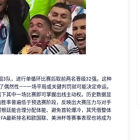
每组3队，进行单循环比赛后取前两名晋级32强。这种
了偶然性——一场平局或关键判罚就可能决定命运。
赢下其中一场比赛即可掌握出线主动权。历史数据显
的胜率普遍低于预选赛阶段，反映出大赛压力与对手
阿根廷能合理分配体能、避免首轮爆冷，其凭借整体
IFA最新排名和欧国联、美洲杯等赛事表现也将成为