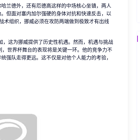
除哈兰德外，还有厄德高这样的中场核心坐镇，两人
力。但面对塞内加尔强硬的身体对抗和快速反击，以
战术组织，挪威必须在攻防两端做到极致才有出线
额增加，这为挪威提供了历史性机遇。然而，机遇与挑战
行列，世界杯舞台的表现将是关键一环。他的竞争力不
传统强队走得更远。这不仅是对他个人能力的考验，