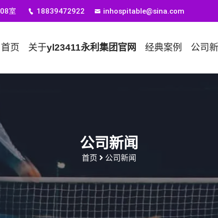
08室
18839472922
inhospitable@sina.com
首页
关于
yl23411永利集团官网
经典案例
公司
公司新闻
首页
公司新闻