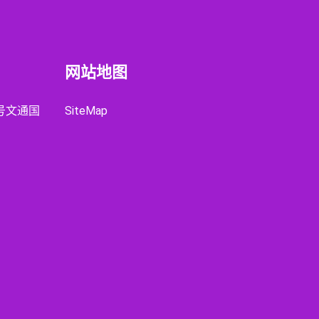
网站地图
号文通国
SiteMap