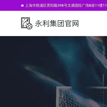
上海市杨浦区贵阳路398号文通国际广场B座11楼11