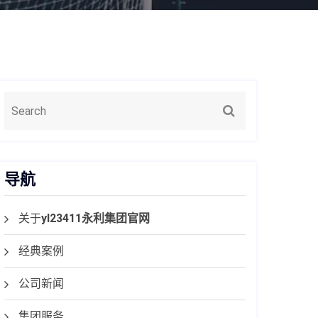
导航
关于
yl23411永利集团官网
经典案例
公司新闻
集团服务