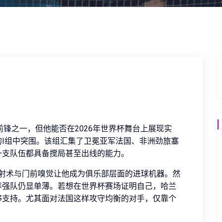
前锋之一，但他能否在2026年世界杯舞台上展现实
I组中突围。该组汇集了卫冕亚军法国、非洲劲旅塞
一支队伍都具备搅局甚至出线的能力。
、射术与门前嗅觉让他成为俱乐部层面的进球机器。然
等强队仍显单薄。若想在世界杯赛场证明自己，哈兰
够支持。尤其面对法国这样攻守均衡的对手，仅靠个