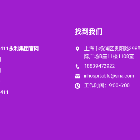
找到我们
23411永利集团官网
上海市杨浦区贵阳路398
际广场B座11楼1108室
例
18839472922
闻
inhospitable@sina.com
务
工作时间：9:00-6:00
3411