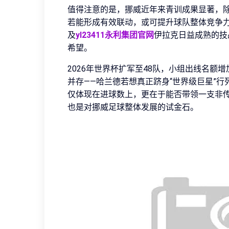
值得注意的是，挪威近年来青训成果显著，
若能形成有效联动，或可提升球队整体竞争
及
yl23411永利集团官网
伊拉克日益成熟的技
希望。
2026年世界杯扩军至48队，小组出线名
并存——哈兰德若想真正跻身“世界级巨星”
仅体现在进球数上，更在于能否带领一支非
也是对挪威足球整体发展的试金石。