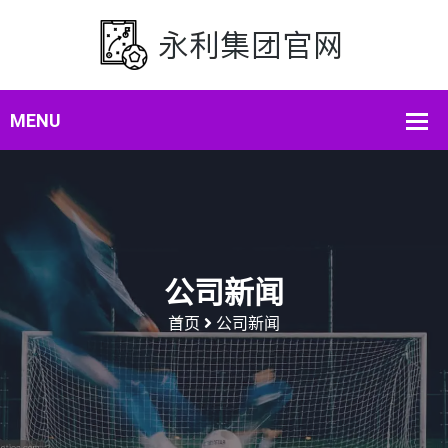
公司新闻
首页
公司新闻