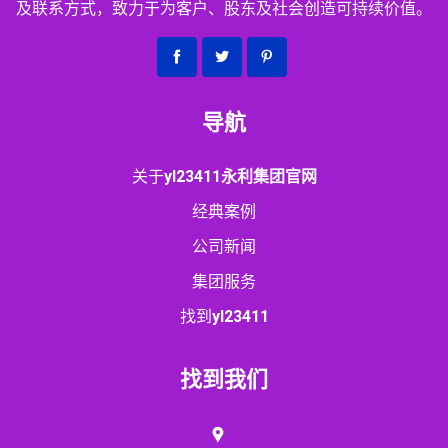
及联系方式，致力于为客户、股东及社会创造可持续价值。
导航
关于
yl23411永利集团官网
经典案例
公司新闻
集团服务
找到
yl23411
找到我们