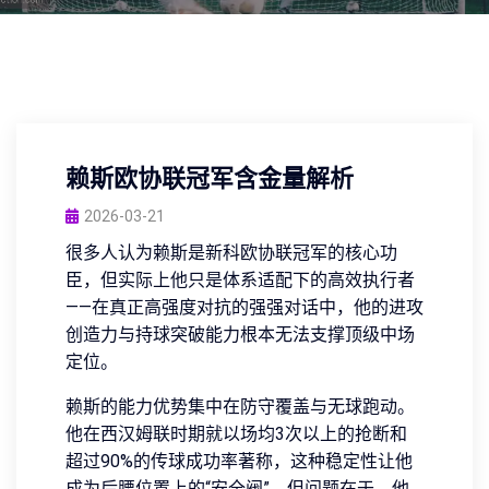
赖斯欧协联冠军含金量解析
2026-03-21
很多人认为赖斯是新科欧协联冠军的核心功
臣，但实际上他只是体系适配下的高效执行者
——在真正高强度对抗的强强对话中，他的进攻
创造力与持球突破能力根本无法支撑顶级中场
定位。
赖斯的能力优势集中在防守覆盖与无球跑动。
他在西汉姆联时期就以场均3次以上的抢断和
超过90%的传球成功率著称，这种稳定性让他
成为后腰位置上的“安全阀”。但问题在于，他