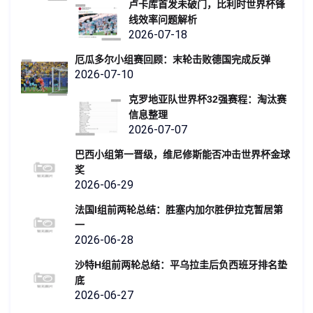
卢卡库首发未破门，比利时世界杯锋
线效率问题解析
2026-07-18
厄瓜多尔小组赛回顾：末轮击败德国完成反弹
2026-07-10
克罗地亚队世界杯32强赛程：淘汰赛
信息整理
2026-07-07
巴西小组第一晋级，维尼修斯能否冲击世界杯金球
奖
2026-06-29
法国I组前两轮总结：胜塞内加尔胜伊拉克暂居第
一
2026-06-28
沙特H组前两轮总结：平乌拉圭后负西班牙排名垫
底
2026-06-27