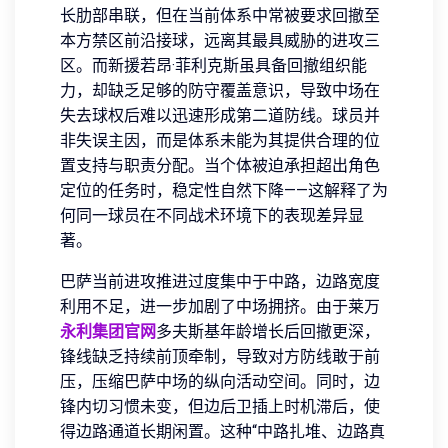
长肋部串联，但在当前体系中常被要求回撤至
本方禁区前沿接球，远离其最具威胁的进攻三
区。而新援若昂·菲利克斯虽具备回撤组织能
力，却缺乏足够的防守覆盖意识，导致中场在
失去球权后难以迅速形成第二道防线。球员并
非失误主因，而是体系未能为其提供合理的位
置支持与职责分配。当个体被迫承担超出角色
定位的任务时，稳定性自然下降——这解释了为
何同一球员在不同战术环境下的表现差异显
著。
巴萨当前进攻推进过度集中于中路，边路宽度
利用不足，进一步加剧了中场拥挤。由于莱万
永利集团官网
多夫斯基年龄增长后回撤更深，
锋线缺乏持续前顶牵制，导致对方防线敢于前
压，压缩巴萨中场的纵向活动空间。同时，边
锋内切习惯未变，但边后卫插上时机滞后，使
得边路通道长期闲置。这种“中路扎堆、边路真