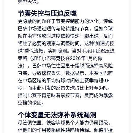
典型失误。
节奏失控与压迫反噬
更隐蔽的问题在于节奏控制能力的退化。传统
巴萨中场通过短传与轮转维持节奏，但如今球
队在由守转攻时过度依赖快速一脚出球，反而
牺牲了必要的观察与调整时间。这种“加速式控
球”看似流畅，实则脆弱。当对手采用延迟压迫
策略（如毕尔巴鄂竞技在2026年1月的做
法），巴萨中场往往因急于摆脱而选择高风险
直塞，导致球权丢失。数据显示，本赛季巴萨
在中场区域的平均持球时间较上赛季缩短0.8
秒，而由此引发的反击失球占比上升至34%。
控制比赛不再意味着掌控节奏，反而成为暴露
空档的诱因。
个体变量无法弥补系统漏洞
尽管佩德里、德容等球员个人能力仍属顶级，
但他们的作用被系统性缺陷所稀释。佩德里擅