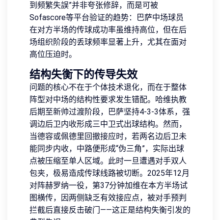
到频繁失誤”并非夸张修辞，而是可被
Sofascore等平台验证的趋势：巴萨中场球员
在对方半场的传球成功率虽维持高位，但在后
场组织阶段的丢球频率显著上升，尤其在面对
高位压迫时。
结构失衡下的传导失效
问题的核心不在于个体技术退化，而在于整体
阵型对中场的结构性要求发生错配。哈维执教
后期至新帅过渡阶段，巴萨坚持4-3-3体系，强
调边后卫内收形成三中卫式出球结构。然而，
当德容或佩德里回撤接应时，若两名边后卫未
能同步内收，中路便形成“伪三角”，实际出球
点被压缩至单人区域。此时一旦遭遇对手双人
包夹，极易造成传球线路被切断。2025年12月
对阵赫罗纳一役，第37分钟加维在本方半场试
图横传，因两侧缺乏有效接应点，被对手预判
拦截后直接反击破门——这正是结构失衡引发的