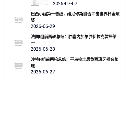
2026-07-07
巴西小组第一晋级，维尼修斯能否冲击世界杯金球
奖
2026-06-29
法国I组前两轮总结：胜塞内加尔胜伊拉克暂居第
一
2026-06-28
沙特H组前两轮总结：平乌拉圭后负西班牙排名垫
底
2026-06-27