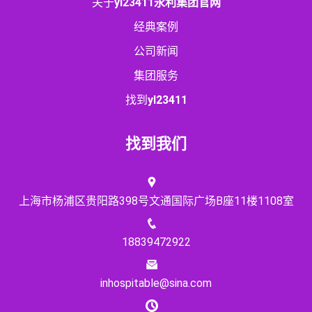
关于
yl23411永利集团官网
经典案例
公司新闻
集团服务
找到
yl23411
找到我们
上海市杨浦区贵阳路398号文通国际广场B座11楼1108室
18839472922
inhospitable@sina.com