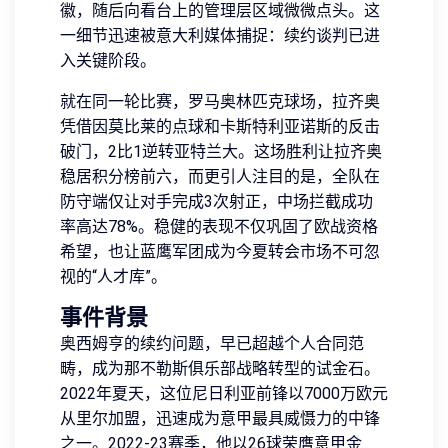
徽，随后向看台上的管理层区域微微点头。这
一细节迅速被意大利媒体捕捉：续约谈判已进
入关键阶段。
就在同一轮比赛，罗马奥林匹克球场，拉齐奥
凭借因莫比莱的点球和卡斯特利亚诺斯的反击
破门，2比1逆转亚特兰大。这场胜利让拉齐奥
稳居积分榜前六，而更引人注目的是，全队在
防守端仅让对手完成3次射正，中场拦截成功
率高达78%。稳健的表现不仅巩固了欧战资格
希望，也让蓝鹰军团成为今夏转会市场不可忽
视的“人才库”。
事件背景
奥西姆亨的续约问题，早已超越个人合同范
畴，成为那不勒斯俱乐部战略转型的试金石。
2022年夏天，这位尼日利亚前锋以7000万欧元
从里尔加盟，迅速成为意甲最具威慑力的中锋
之一。2022-23赛季，他以26球荣膺意甲金