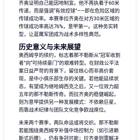
齐奥证明自己能因地制宜。他不再执着于60米
传递，而是强调“有效控球”——即在危险区域的
传球成功率。本赛季拉齐奥在对方30米区域的
传球成功率高达76%，意甲第一。这种务实转
型，让蓝鹰军团成为战术多样性典范。
历史意义与未来展望
奥西姆亨的续约，标志着那不勒斯从“冠军收割
者”向“可持续豪门”的艰难转型。在财政公平法
案日益严苛的背景下，留住核心而非高价套
现，是中小俱乐部生存的关键。若他能延续状
态，有望成为继哈姆西克之后，又一位效力超
五年的那不勒斯传奇。而拉齐奥的稳健崛起，
则为意甲提供另一种发展模式：不依赖巨星，
而靠战术纪律与团队文化竞争欧战席位。
未来两个赛季，两队命运或将交织。那不勒斯
若能围绕奥西姆亨补强中场控制力（如引进赖
斯式后腰），仍有争冠可能；拉齐奥则需解决