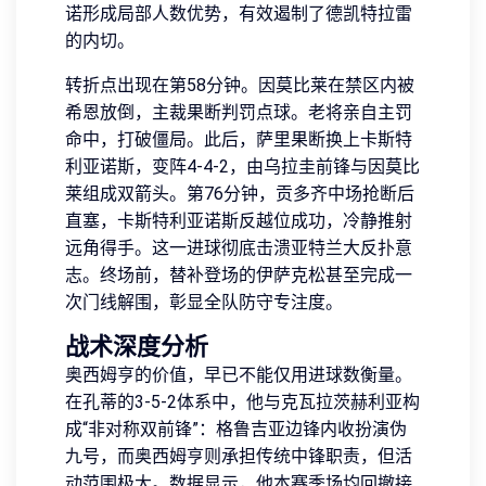
诺形成局部人数优势，有效遏制了德凯特拉雷
的内切。
转折点出现在第58分钟。因莫比莱在禁区内被
希恩放倒，主裁果断判罚点球。老将亲自主罚
命中，打破僵局。此后，萨里果断换上卡斯特
利亚诺斯，变阵4-4-2，由乌拉圭前锋与因莫比
莱组成双箭头。第76分钟，贡多齐中场抢断后
直塞，卡斯特利亚诺斯反越位成功，冷静推射
远角得手。这一进球彻底击溃亚特兰大反扑意
志。终场前，替补登场的伊萨克松甚至完成一
次门线解围，彰显全队防守专注度。
战术深度分析
奥西姆亨的价值，早已不能仅用进球数衡量。
在孔蒂的3-5-2体系中，他与克瓦拉茨赫利亚构
成“非对称双前锋”：格鲁吉亚边锋内收扮演伪
九号，而奥西姆亨则承担传统中锋职责，但活
动范围极大。数据显示，他本赛季场均回撤接