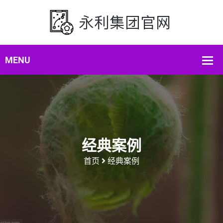
经典案例
首页
经典案例