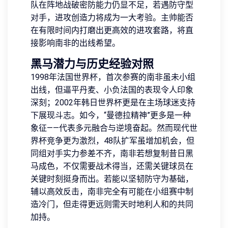
队在阵地战破密防能力仍显不足，若遇防守型
对手，进攻创造力将成为一大考验。主帅能否
在有限时间内打磨出更高效的进攻套路，将直
接影响南非的出线希望。
黑马潜力与历史经验对照
1998年法国世界杯，首次参赛的南非虽未小组
出线，但逼平丹麦、小负法国的表现令人印象
深刻；2002年韩日世界杯更是在主场球迷支持
下展现斗志。如今，“曼德拉精神”更多是一种
象征——代表多元融合与逆境奋起。然而现代世
界杯竞争更为激烈，48队扩军虽增加机会，但
同组对手实力参差不齐，南非若想复制昔日黑
马成色，不仅需要战术得当，还需关键球员在
关键时刻挺身而出。若能以坚韧防守为基础，
辅以高效反击，南非完全有可能在小组赛中制
造冷门，但走得更远则需天时地利人和的共同
加持。