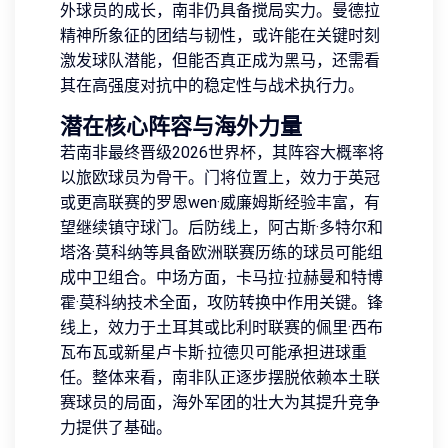
外球员的成长，南非仍具备搅局实力。曼德拉
精神所象征的团结与韧性，或许能在关键时刻
激发球队潜能，但能否真正成为黑马，还需看
其在高强度对抗中的稳定性与战术执行力。
潜在核心阵容与海外力量
若南非最终晋级2026世界杯，其阵容大概率将
以旅欧球员为骨干。门将位置上，效力于英冠
或更高联赛的罗恩wen·威廉姆斯经验丰富，有
望继续镇守球门。后防线上，阿古斯·多特尔和
塔洛·莫科纳等具备欧洲联赛历练的球员可能组
成中卫组合。中场方面，卡马拉·拉赫曼和特博
霍·莫科纳技术全面，攻防转换中作用关键。锋
线上，效力于土耳其或比利时联赛的佩里·西布
瓦布瓦或新星卢卡斯·拉德贝可能承担进球重
任。整体来看，南非队正逐步摆脱依赖本土联
赛球员的局面，海外军团的壮大为其提升竞争
力提供了基础。