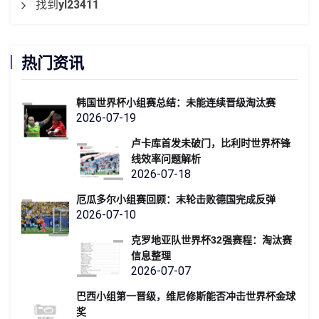
找到
yl23411
热门资讯
韩国世界杯小组赛总结：未能连续晋级淘汰赛
2026-07-19
卢卡库首发未破门，比利时世界杯锋
线效率问题解析
2026-07-18
厄瓜多尔小组赛回顾：末轮击败德国完成反弹
2026-07-10
克罗地亚队世界杯32强赛程：淘汰赛
信息整理
2026-07-07
巴西小组第一晋级，维尼修斯能否冲击世界杯金球
奖