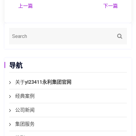
上一篇
下一篇
导航
关于
yl23411永利集团官网
经典案例
公司新闻
集团服务