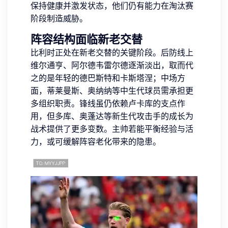
保持健康并激发状态，他们仍有能力在淘汰赛
阶段制造威胁。
阵容结构面临新老交替
比利时正处在新老交替的关键阶段。后防线上
维尔通亨、阿尔德韦雷尔德逐渐淡出，取而代
之的是年轻的德巴斯特和卡斯塔涅；中场方
面，蒂莱曼斯、奥纳纳等中生代球员需承担更
多组织职责。锋线虽仍依赖卢卡库的支点作
用，但多库、奥蓬达等新生代攻击手的成长为
战术提供了更多变数。主帅若能平衡经验与活
力，或可缓解阵容老化带来的隐患。