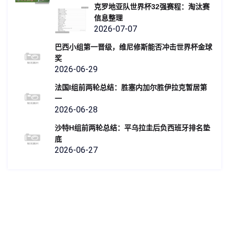
克罗地亚队世界杯32强赛程：淘汰赛
信息整理
2026-07-07
巴西小组第一晋级，维尼修斯能否冲击世界杯金球
奖
2026-06-29
法国I组前两轮总结：胜塞内加尔胜伊拉克暂居第
一
2026-06-28
沙特H组前两轮总结：平乌拉圭后负西班牙排名垫
底
2026-06-27